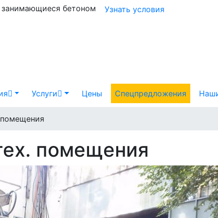
и занимающиеся бетоном
Узнать условия
ия
Услуги
Цены
Спецпредложения
Наши
. помещения
тех. помещения