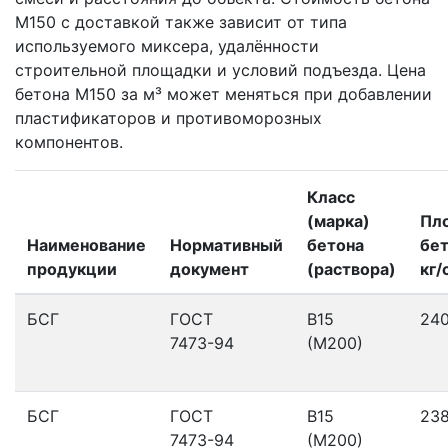
М150 с доставкой также зависит от типа
используемого миксера, удалённости
строительной площадки и условий подъезда. Цена
бетона М150 за м³ может меняться при добавлении
пластификаторов и противоморозных
компонентов.
Класс
(марка)
Пл
Наименование
Нормативный
бетона
бет
продукции
документ
(раствора)
кг/
БСГ
ГОСТ
В15
24
7473-94
(М200)
БСГ
ГОСТ
В15
23
7473-94
(М200)