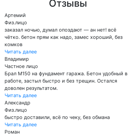
УЗНАТЬ ПОДРОБНЕЕ
Заливка участка дороги бетоном
Сферы применения
продукции
Бетон для фундамента
Бет
Отзывы
Артемий
Физ.лицо
заказал ночью, думал опоздают — ан нет! всё
чётко. бетон прям как надо, замес хороший, без
комков
Читать далее
Владимир