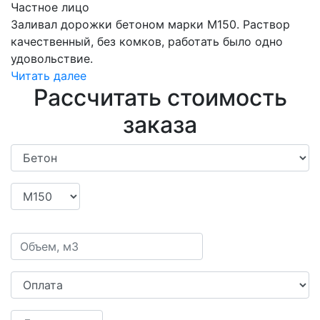
Частное лицо
Брал М150 на фундамент гаража. Бетон удобный в
работе, застыл быстро и без трещин. Остался
доволен результатом.
Читать далее
Александр
Физ.лицо
быстро доставили, всё по чеку, без обмана
Читать далее
Роман
Частное лицо
Заливал дорожки бетоном марки М150. Раствор
качественный, без комков, работать было одно
удовольствие.
Читать далее
Рассчитать стоимость
заказа