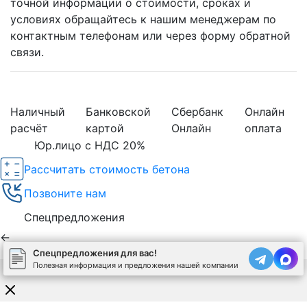
234403540307, ОГРНИП: 313236030300020,
Все материалы, цены, условия и предложения,
размещенные на данном сайте, носят
исключительно информационный характер и не
являются публичной офертой в соответствии со
статьей 437 Гражданского кодекса Российской
Федерации. Договор может быть составлен только
после индивидуального согласования всех деталей
и оформляется в письменном виде. Для получения
точной информации о стоимости, сроках и
условиях обращайтесь к нашим менеджерам по
контактным телефонам или через форму обратной
связи.
Спецпредложения для вас!
Полезная информация и предложения нашей компании
Наличный
Банковской
Сбербанк
Онлайн
расчёт
картой
Онлайн
оплата