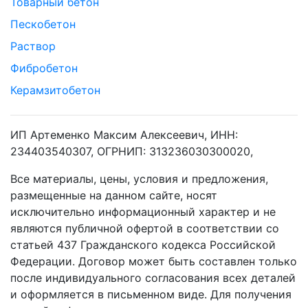
Свяжитесь с нами
Наши адреса:
г. Краснодар, п.Индустриальный, магаданская 11
Телефон:
+7 (861) 217-67-85
Email:
info@beton-93.ru
Продукция
Товарный бетон
Пескобетон
Раствор
Фибробетон
Керамзитобетон
ИП Артеменко Максим Алексеевич, ИНН: