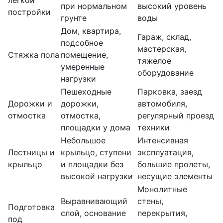
легкой
при нормальном
высокий уровень
постройки
грунте
воды
Дом, квартира,
Гараж, склад,
подсобное
мастерская,
Стяжка пола
помещение,
тяжелое
умеренные
оборудование
нагрузки
Пешеходные
Парковка, заезд
Дорожки и
дорожки,
автомобиля,
отмостка
отмостка,
регулярный проезд
площадки у дома
техники
Небольшое
Интенсивная
Лестницы и
крыльцо, ступени
эксплуатация,
крыльцо
и площадки без
большие пролеты,
высокой нагрузки
несущие элементы
Монолитные
Выравнивающий
стены,
Подготовка
слой, основание
перекрытия,
под