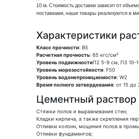
10 м. Стоимость
доставки
зависит от объем
поставками, наши
товары
реализуются в ми
Характеристики рас
Класс прочности
: В5
Расчетная прочность
: 65 кгс/см²
Уровень подвижности
П2 5-9 см, П3 10-1
Уровень морозостойкости
: F50
Уровень водонепроницаемости
: W2
Время полного затвердевания
: от 15 до
Цементный раствор 
Стяжки полов и выравнивания стен;
Кладки кирпича, а также скрепления пе
Отливки колонн, мощения полов в промы
Отливки фундаментов;