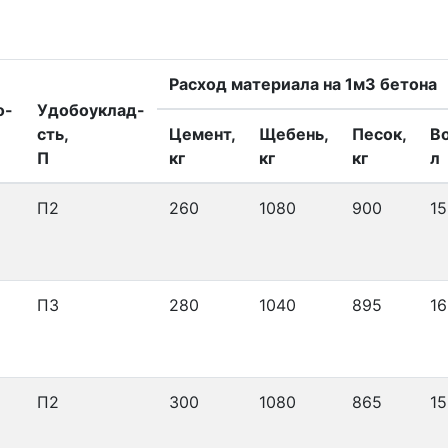
Расход материала на 1м3 бетона
о-
Удобоуклад-
сть,
Цемент,
Щебень,
Песок,
В
П
кг
кг
кг
л
П2
260
1080
900
15
П3
280
1040
895
16
П2
300
1080
865
15