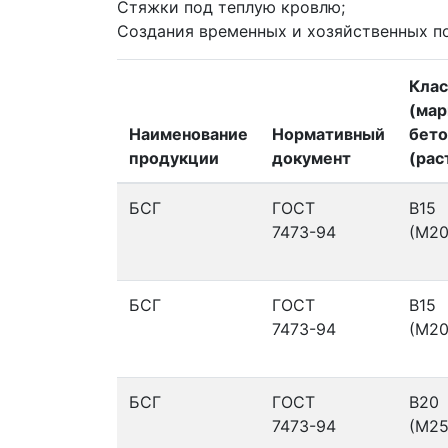
Стяжки под теплую кровлю;
Создания временных и хозяйственных п
Клас
(мар
Наименование
Нормативный
бето
продукции
документ
(рас
БСГ
ГОСТ
В15
7473-94
(М20
БСГ
ГОСТ
В15
7473-94
(М20
БСГ
ГОСТ
В20
7473-94
(М25