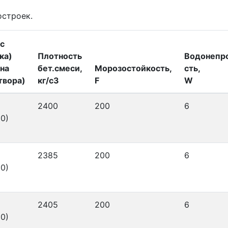
остроек.
с
ка)
Плотность
Водонепр
на
бет.смеси,
Морозостойкость,
сть,
твора)
кг/с3
F
W
2400
200
6
0)
2385
200
6
0)
2405
200
6
0)