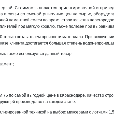
фертой. Стоимость является ориентировочной и приве
а в связи со сменой рыночных цен на сырье, оборудов
чной
цементной смеси во время строительства перегородок,
плителей под мягкую кровлю, также полезен при выравнива
 только показателем
прочности материала. При включении
казе клиента достигается большая степень водонепроница
рых также используется данный товар:
дамент;
 М 75
по самой
выгодной
цене в г.Краснодаре. Качество
стро
лирующей
производство на каждом этапе.
лизированной техникой на выбор: миксерами с лотками 1,5