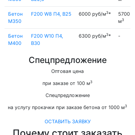
3
Бетон
F200 W8 П4, В25
6000 руб/м
*
5700 р
3
М350
м
3
Бетон
F200 W10 П4,
6300 руб/м
*
-
М400
В30
Спецпредложение
Оптовая цена
3
при заказе от 100 м
Спецпредложение
3
на услугу прокачки при заказе бетона от 1000 м
ОСТАВИТЬ ЗАЯВКУ
Почему стоит заказать