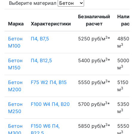
Выберите материал
Безналичный
Налич
Марка
Характеристики
расчет
расч
3
Бетон
П4, В7,5
5250 руб/м
*
4850 р
3
М100
м
3
Бетон
П4, В12,5
5400 руб/м
*
5000 р
3
М150
м
3
Бетон
F75 W2 П4, В15
5550 руб/м
*
5150 р
3
М200
м
3
Бетон
F100 W4 П4, В20
5700 руб/м
*
5350 р
3
М250
м
3
Бетон
F150 W6 П4,
5850 руб/м
*
5550 р
3
М300
В22,5
м